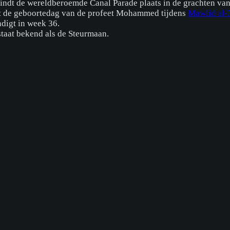
vindt de wereldberoemde Canal Parade plaats in de grachten va
t de geboortedag van de profeet Mohammed tijdens
Mawlid al-
digt in week 36.
staat bekend als de Steurmaan.