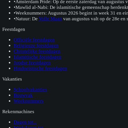
•
Amsterdam Pride: Op de eerste zaterdag van augustus 
•
Mawlid al-Nabi: De islamitische gemeenschap herdenk
•
Weeknummers: Augustus 2026 begint in week 31 en ein
•
Natuur: De
Volle Maan
van augustus valt op de 28e en 
Feestdagen
Officiële feestdagen
Religieuze feestdagen
Christelijke feestdagen
Islamitische feestdagen
Joodse feestdagen
Hindoeïstische feestdagen
Vakanties
Schoolvakanties
Bouwvak
Weeknummers
Rekenmachines
Dagen tot...
Werkdagen tot...