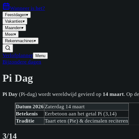
Wanneer is
het
?
Feestdagen
▾
Vakanties
▾
Maanden
▾
Meer
▾
Rekenmachines
▾
Verlofplanner
Menu
Bijzondere dagen
Pi Dag
Pi Day
(Pi-dag) wordt wereldwijd gevierd op
14 maart
. Op d
Datum 2026
Zaterdag 14 maart
Betekenis
Eerbetoon aan het getal Pi (3,14)
Traditie
Taart eten (Pie) & decimalen reciteren
3/14