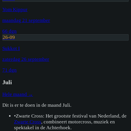
Yom Kippur
maandag 21 september
66
dgn
26-09
Sukkot I
zaterdag 26 september
71
dgn
Juli
Hele maand →
Dit is er te doen in de maand
Juli
.
•
Zwarte Cross: Het grootste festival van Nederland, de
Zwarte Cross
, combineert motorcross, muziek en
spektakel in de Achterhoek.