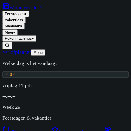
Wanneer is
het
?
Feestdagen
▾
Vakanties
▾
Maanden
▾
Meer
▾
Rekenmachines
▾
Verlofplanner
Menu
Welke dag is het vandaag?
17-07
vrijdag 17 juli
--:--:--
Week
29
Feestdagen & vakanties