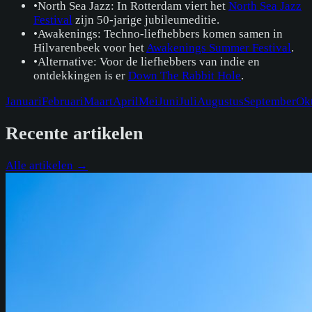
•
North Sea Jazz: In Rotterdam viert het
North Sea Jazz
Festival
zijn 50-jarige jubileumeditie.
•
Awakenings: Techno-liefhebbers komen samen in
Hilvarenbeek voor het
Awakenings Summer Festival
.
•
Alternative: Voor de liefhebbers van indie en
ontdekkingen is er
Down The Rabbit Hole
.
Januari
Februari
Maart
April
Mei
Juni
Juli
Augustus
September
Ok
Recente artikelen
Alle artikelen →