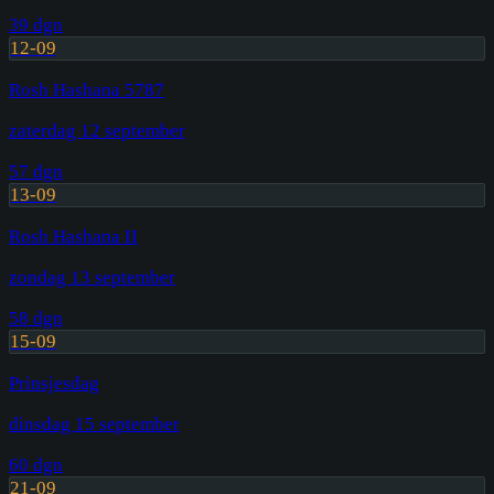
39
dgn
12-09
Rosh Hashana 5787
zaterdag 12 september
57
dgn
13-09
Rosh Hashana II
zondag 13 september
58
dgn
15-09
Prinsjesdag
dinsdag 15 september
60
dgn
21-09