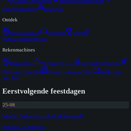
Officiële feestdagen
Religieuze feestdagen
Schoolvakanties
Bouwvak
Ontdek
Weeknummers
Festivals
Sport
Natuurverschijnselen
Rekenmachines
Dagen tot...
Werkdagen tot...
Leeftijd berekenen
Bijzondere leeftijd
Datum rekenmachine
Welke dag
was het?
Eerstvolgende feestdagen
25-08
Mawlid (geboorte profeet Mohammed)
dinsdag 25 augustus