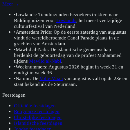
Meer →
•
Lowlands: Tienduizenden bezoekers trekken naar
Biddinghuizen voor
Lowlands
, het meest veelzijdige
cultuurfestival van Nederland.
•
Amsterdam Pride: Op de eerste zaterdag van augustus
vindt de wereldberoemde Canal Parade plaats in de
grachten van Amsterdam.
•
Mawlid al-Nabi: De islamitische gemeenschap
herdenkt de geboortedag van de profeet Mohammed
tijdens
Mawlid al-Nabi
.
•
Weeknummers: Augustus 2026 begint in week 31 en
eindigt in week 36.
•
Natuur: De
Volle Maan
van augustus valt op de 28e en
staat bekend als de Steurmaan.
Feestdagen
Officiële feestdagen
Religieuze feestdagen
Christelijke feestdagen
Islamitische feestdagen
Joodse feestdagen