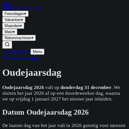
Wanneer is
het
?
Feestdagen
▾
Vakanties
▾
Maanden
▾
Meer
▾
Rekenmachines
▾
Verlofplanner
Menu
Bijzondere dagen
Oudejaarsdag
Oudejaarsdag 2026
valt op
donderdag 31 december
. We
sluiten het jaar 2026 af op een doordeweekse dag, waarna
we op vrijdag 1 januari 2027 het nieuwe jaar inluiden.
Datum Oudejaarsdag 2026
De laatste dag van het jaar valt in 2026 gunstig voor mensen