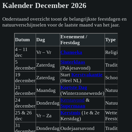
Kalender December 2026
Onderstaand overzicht toont de belangrijkste feestdagen en
natuurverschijnselen voor de laatste maand van het jaar.
Evenement /
Datum
Dag
Type
Feestdag
4 – 11
Vr – Vr
Chanoeka
Religie (Joo
dec
5
Sinterklaas
Zaterdag
Traditie
december
(Pakjesavond)
19
Start
Kerstvakantie
Zaterdag
Schoolvakan
december
(Heel NL)
21
Kortste Dag
Maandag
Natuur
december
(Winterzonnewende)
24
Kerstavond
&
Donderdag
Natuur / Eve
december
Supermaan
25 & 26
Kerstmis
(1e & 2e
Wettelijke
Vr – Za
dec
Kerstdag)
Feestdag
31
Donderdag
Oudejaarsavond
Traditie
december