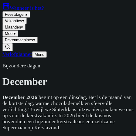
Wanneer is
het
?
Feestdagen
▾
Vakanties
▾
Maanden
▾
Meer
▾
Rekenmachines
▾
Verlofplanner
Menu
Bijzondere dagen
December
December 2026
begint op een dinsdag. Het is de maand van
de kortste dag, warme chocolademelk en sfeervolle
verlichting. Terwijl we Sinterklaas uitzwaaien, maken we ons
op voor de kerstvakantie. In 2026 biedt de kosmos
bovendien een bijzonder kerstcadeau: een zeldzame
Supermaan op Kerstavond.