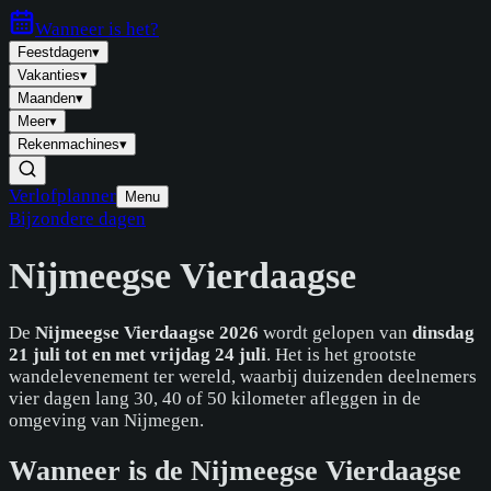
Wanneer is
het
?
Feestdagen
▾
Vakanties
▾
Maanden
▾
Meer
▾
Rekenmachines
▾
Verlofplanner
Menu
Bijzondere dagen
Nijmeegse Vierdaagse
De
Nijmeegse Vierdaagse 2026
wordt gelopen van
dinsdag
21 juli tot en met vrijdag 24 juli
. Het is het grootste
wandelevenement ter wereld, waarbij duizenden deelnemers
vier dagen lang 30, 40 of 50 kilometer afleggen in de
omgeving van Nijmegen.
Wanneer is de Nijmeegse Vierdaagse