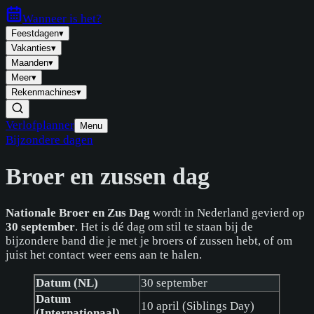
Wanneer is
het
?
Feestdagen
▾
Vakanties
▾
Maanden
▾
Meer
▾
Rekenmachines
▾
Verlofplanner
Menu
Bijzondere dagen
Broer en zussen dag
Nationale Broer en Zus Dag
wordt in Nederland gevierd op
30 september
. Het is dé dag om stil te staan bij de
bijzondere band die je met je broers of zussen hebt, of om
juist het contact weer eens aan te halen.
Datum (NL)
30 september
Datum
10 april (Siblings Day)
(Internationaal)