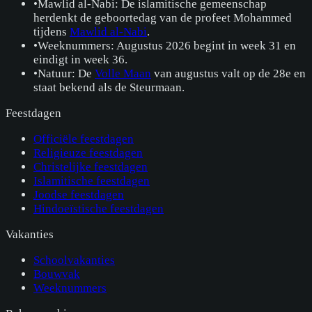
•
Mawlid al-Nabi: De islamitische gemeenschap
herdenkt de geboortedag van de profeet Mohammed
tijdens
Mawlid al-Nabi
.
•
Weeknummers: Augustus 2026 begint in week 31 en
eindigt in week 36.
•
Natuur: De
Volle Maan
van augustus valt op de 28e en
staat bekend als de Steurmaan.
Feestdagen
Officiële feestdagen
Religieuze feestdagen
Christelijke feestdagen
Islamitische feestdagen
Joodse feestdagen
Hindoeïstische feestdagen
Vakanties
Schoolvakanties
Bouwvak
Weeknummers