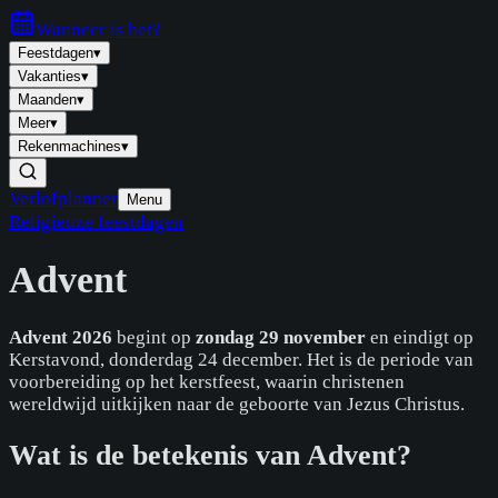
Wanneer is
het
?
Feestdagen
▾
Vakanties
▾
Maanden
▾
Meer
▾
Rekenmachines
▾
Verlofplanner
Menu
Religieuze feestdagen
Advent
Advent 2026
begint op
zondag 29 november
en eindigt op
Kerstavond, donderdag 24 december. Het is de periode van
voorbereiding op het kerstfeest, waarin christenen
wereldwijd uitkijken naar de geboorte van Jezus Christus.
Wat is de betekenis van Advent?