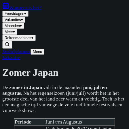
Wanneer is
het
?
Feestdagen
▾
Vakanties
▾
Maanden
▾
Meer
▾
Rekenmachines
▾
Verlofplanner
Menu
Vakantie
Zomer Japan
De
zomer in Japan
valt in de maanden
juni, juli en
augustus
. Na het regenseizoen (juni/juli) wordt het in het
grootste deel van het land zeer warm en vochtig. Toch is het
een magische tijd vanwege de vele traditionele festivals en
vuurwerkshows.
Periode
Juni t/m Augustus
Vaak boven de 30°C (voelt heter