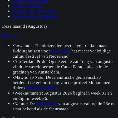
Zomer Zuid-Afrika
Zomer Australië
Regenseizoen Suriname
Regenseizoen Indonesië
Deze maand (
Augustus
)
Meer →
•
Lowlands: Tienduizenden bezoekers trekken naar
Biddinghuizen voor
Lowlands
, het meest veelzijdige
cultuurfestival van Nederland.
•
Amsterdam Pride: Op de eerste zaterdag van augustus
vindt de wereldberoemde Canal Parade plaats in de
grachten van Amsterdam.
•
Mawlid al-Nabi: De islamitische gemeenschap
herdenkt de geboortedag van de profeet Mohammed
tijdens
Mawlid al-Nabi
.
•
Weeknummers: Augustus 2026 begint in week 31 en
eindigt in week 36.
•
Natuur: De
Volle Maan
van augustus valt op de 28e en
staat bekend als de Steurmaan.