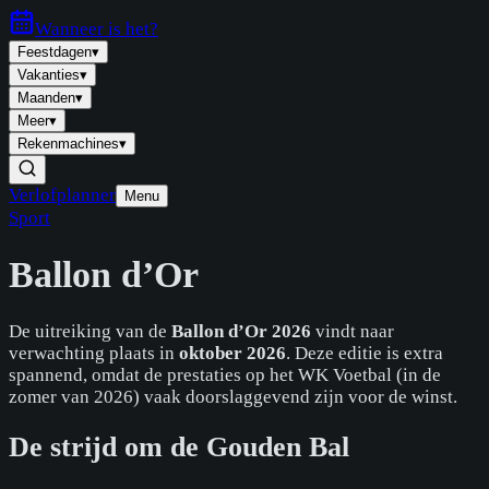
Wanneer is
het
?
Feestdagen
▾
Vakanties
▾
Maanden
▾
Meer
▾
Rekenmachines
▾
Verlofplanner
Menu
Sport
Ballon d’Or
De uitreiking van de
Ballon d’Or 2026
vindt naar
verwachting plaats in
oktober 2026
. Deze editie is extra
spannend, omdat de prestaties op het WK Voetbal (in de
zomer van 2026) vaak doorslaggevend zijn voor de winst.
De strijd om de Gouden Bal