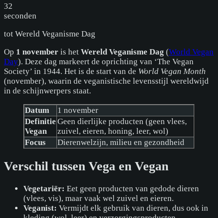
32
seconden
tot
Wereld Veganisme Dag
Op
1 november
is het
Wereld Veganisme Dag
(
World Vegan
Day
). Deze dag markeert de oprichting van ‘The Vegan
Society’ in 1944. Het is de start van de
World Vegan Month
(november), waarin de veganistische levensstijl wereldwijd
in de schijnwerpers staat.
Datum
1 november
Definitie
Geen dierlijke producten (geen vlees,
Vegan
zuivel, eieren, honing, leer, wol)
Focus
Dierenwelzijn, milieu en gezondheid
Verschil tussen Vega en Vegan
Vegetariër:
Eet geen producten van gedode dieren
(vlees, vis), maar vaak wel zuivel en eieren.
Veganist:
Vermijdt elk gebruik van dieren, dus ook in
kleding (wol, leer) en verzorgingsproducten