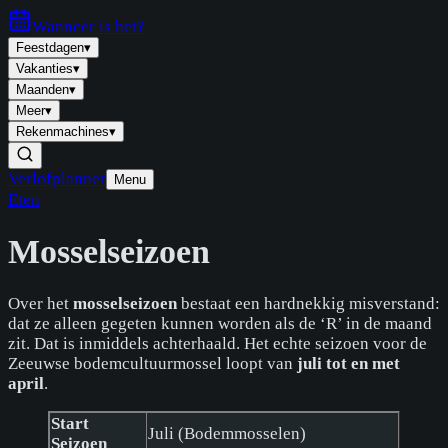
Wanneer is
het
?
Feestdagen
▾
Vakanties
▾
Maanden
▾
Meer
▾
Rekenmachines
▾
Verlofplanner
Menu
Eten
Mosselseizoen
Over het
mosselseizoen
bestaat een hardnekkig misverstand:
dat ze alleen gegeten kunnen worden als de ‘R’ in de maand
zit. Dat is inmiddels achterhaald. Het echte seizoen voor de
Zeeuwse bodemcultuurmossel loopt van
juli tot en met
april
.
Start
Juli (Bodemmosselen)
Seizoen