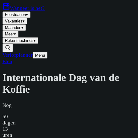
Wanneer is
het
?
Feestdagen
▾
Vakanties
▾
Maanden
▾
Meer
▾
Rekenmachines
▾
Verlofplanner
Menu
Eten
Internationale Dag van de
Koffie
Nog
59
dagen
13
uren