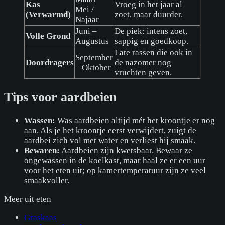
Kas
Vroeg in het jaar al
Mei /
(Verwarmd)
zoet, maar duurder.
Najaar
Juni –
De piek: intens zoet,
Volle Grond
Augustus
sappig en goedkoop.
Late rassen die ook in
September
Doordragers
de nazomer nog
– Oktober
vruchten geven.
Tips voor aardbeien
Wassen:
Was aardbeien altijd mét het kroontje er nog
aan. Als je het kroontje eerst verwijdert, zuigt de
aardbei zich vol met water en verliest hij smaak.
Bewaren:
Aardbeien zijn kwetsbaar. Bewaar ze
ongewassen in de koelkast, maar haal ze er een uur
voor het eten uit; op kamertemperatuur zijn ze veel
smaakvoller.
Meer uit
eten
Graskaas