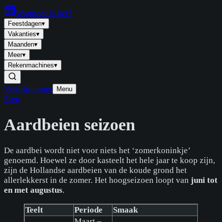
Wanneer is
het
?
Feestdagen
▾
Vakanties
▾
Maanden
▾
Meer
▾
Rekenmachines
▾
Verlofplanner
Menu
Eten
Aardbeien seizoen
De aardbei wordt niet voor niets het ‘zomerkoninkje’
genoemd. Hoewel ze door kasteelt het hele jaar te koop zijn,
zijn de Hollandse aardbeien van de koude grond het
allerlekkerst in de zomer. Het hoogseizoen loopt van
juni tot
en met augustus
.
Teelt
Periode
Smaak
Maart –