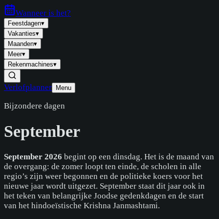
Wanneer is
het
?
Feestdagen
▾
Vakanties
▾
Maanden
▾
Meer
▾
Rekenmachines
▾
Verlofplanner
Menu
Bijzondere dagen
September
September 2026
begint op een dinsdag. Het is de maand van
de overgang: de zomer loopt ten einde, de scholen in alle
regio’s zijn weer begonnen en de politieke koers voor het
nieuwe jaar wordt uitgezet. September staat dit jaar ook in
het teken van belangrijke Joodse gedenkdagen en de start
van het hindoeïstische Krishna Janmashtami.