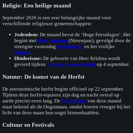
Religie: Een heilige maand
September 2026 is een zeer belangrijke maand voor
verschillende religieuze gemeenschappen:
Jodendom:
De maand bevat de ‘Hoge Feestdagen’. Het
begint met
Rosj Hasjana
(Nieuwjaar), gevolgd door de
strengste vastendag
Jom Kipoer
en het vrolijke
Soekot
.
Hindoeïsme:
De geboorte van Heer Krishna wordt
gevierd tijdens
Krishna Janmashtami
op 4 september.
Natuur: De komst van de Herfst
De astronomische herfst begint officieel op 22 september.
Tijdens deze herfst-equinox zijn dag en nacht overal op
aarde precies even lang. De
Volle Maan
van deze maand
staat bekend als de Oogstmaan, omdat boeren vroeger bij het
licht van deze maan hun oogst binnenhaalden.
Cultuur en Festivals