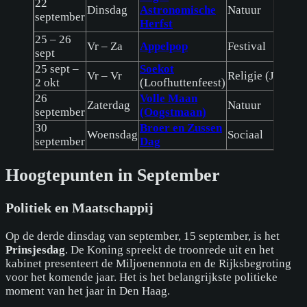
22
Dinsdag
Astronomische
Natuur
september
Herfst
25 – 26
Vr – Za
Appelpop
Festival
sept
25 sept –
Soekot
Vr – Vr
Religie (Joods)
2 okt
(Loofhuttenfeest)
26
Volle Maan
Zaterdag
Natuur
september
(Oogstmaan)
30
Broer en Zussen
Woensdag
Sociaal
september
Dag
Hoogtepunten in September
Politiek en Maatschappij
Op de derde dinsdag van september, 15 september, is het
Prinsjesdag
. De Koning spreekt de troonrede uit en het
kabinet presenteert de Miljoenennota en de Rijksbegroting
voor het komende jaar. Het is het belangrijkste politieke
moment van het jaar in Den Haag.