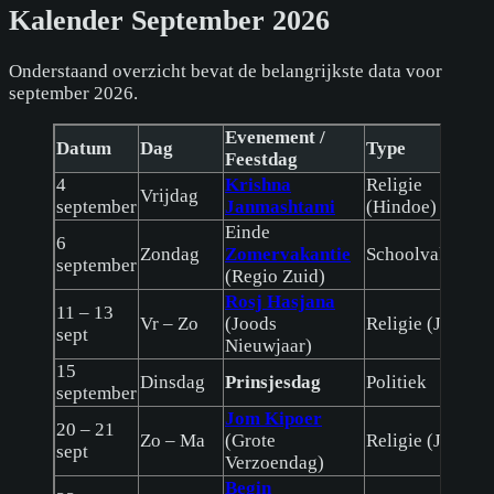
Kalender September 2026
Onderstaand overzicht bevat de belangrijkste data voor
september 2026.
Evenement /
Datum
Dag
Type
Feestdag
4
Krishna
Religie
Vrijdag
september
Janmashtami
(Hindoe)
Einde
6
Zondag
Zomervakantie
Schoolvakantie
september
(Regio Zuid)
Rosj Hasjana
11 – 13
Vr – Zo
(Joods
Religie (Joods)
sept
Nieuwjaar)
15
Dinsdag
Prinsjesdag
Politiek
september
Jom Kipoer
20 – 21
Zo – Ma
(Grote
Religie (Joods)
sept
Verzoendag)
Begin