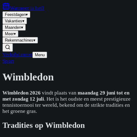
Wanneer is
het
?
Feestdagen
▾
Vakanties
▾
Maanden
▾
Meer
▾
Rekenmachines
▾
Verlofplanner
Menu
Sport
Wimbledon
Wimbledon 2026
vindt plaats van
maandag 29 juni tot en
met zondag 12 juli
. Het is het oudste en meest prestigieuze
tennistoernooi ter wereld, bekend om de strikte tradities en
het groene gras.
Tradities op Wimbledon