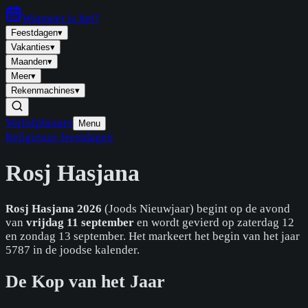
Wanneer is
het
?
Feestdagen
▾
Vakanties
▾
Maanden
▾
Meer
▾
Rekenmachines
▾
Verlofplanner
Menu
Religieuze feestdagen
Rosj Hasjana
Rosj Hasjana 2026
(Joods Nieuwjaar) begint op de avond
van
vrijdag 11 september
en wordt gevierd op zaterdag 12
en zondag 13 september. Het markeert het begin van het jaar
5787 in de joodse kalender.
De Kop van het Jaar