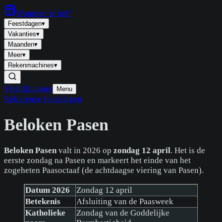
Wanneer is
het
?
Feestdagen
▾
Vakanties
▾
Maanden
▾
Meer
▾
Rekenmachines
▾
Verlofplanner
Menu
Religieuze feestdagen
Beloken Pasen
Beloken Pasen
valt in 2026 op
zondag 12 april
. Het is de
eerste zondag na Pasen en markeert het einde van het
zogeheten Paasoctaaf (de achtdaagse viering van Pasen).
Datum 2026
Zondag 12 april
Betekenis
Afsluiting van de Paasweek
Katholieke
Zondag van de Goddelijke