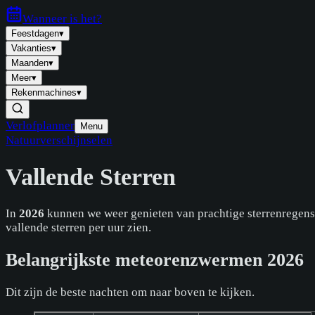
Wanneer is
het
?
Feestdagen
▾
Vakanties
▾
Maanden
▾
Meer
▾
Rekenmachines
▾
Verlofplanner
Menu
Natuurverschijnselen
Vallende Sterren
In
2026
kunnen we weer genieten van prachtige sterrenregens. 
vallende sterren per uur zien.
Belangrijkste meteorenzwermen 2026
Dit zijn de beste nachten om naar boven te kijken.