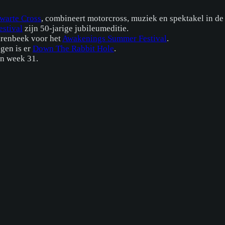
warte Cross
, combineert motorcross, muziek en spektakel in de
estival
zijn 50-jarige jubileumeditie.
arenbeek voor het
Awakenings Summer Festival
.
ngen is er
Down The Rabbit Hole
.
in week 31.