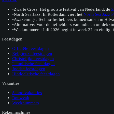
•
Zwarte Cross: Het grootste festival van Nederland, de
Z
•
North Sea Jazz: In Rotterdam viert het
North Sea Jazz F
•
Awakenings: Techno-liefhebbers komen samen in Hilv
•
Alternative: Voor de liefhebbers van indie en ontdekki
•
Weeknummers: Juli 2026 begint in week 27 en eindigt 
Feestdagen
Officiële feestdagen
Religieuze feestdagen
Christelijke feestdagen
Islamitische feestdagen
Joodse feestdagen
Hindoeïstische feestdagen
Vakanties
Schoolvakanties
Bouwvak
Weeknummers
Rekenmachines