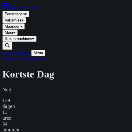
Wanneer is
het
?
Feestdagen
▾
Vakanties
▾
Maanden
▾
Meer
▾
Rekenmachines
▾
Verlofplanner
Menu
Natuurverschijnselen
Kortste Dag
Nog
139
dagen
11
uren
34
minuten