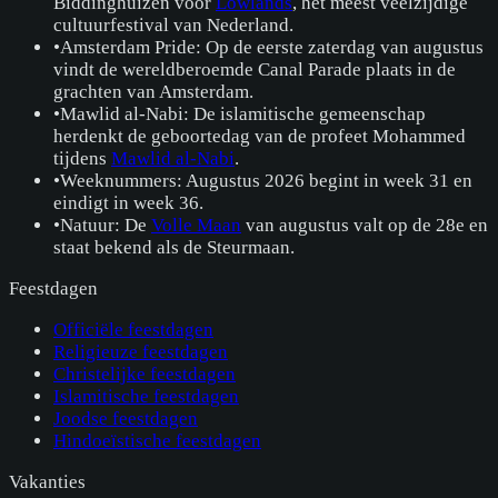
Biddinghuizen voor
Lowlands
, het meest veelzijdige
cultuurfestival van Nederland.
•
Amsterdam Pride: Op de eerste zaterdag van augustus
vindt de wereldberoemde Canal Parade plaats in de
grachten van Amsterdam.
•
Mawlid al-Nabi: De islamitische gemeenschap
herdenkt de geboortedag van de profeet Mohammed
tijdens
Mawlid al-Nabi
.
•
Weeknummers: Augustus 2026 begint in week 31 en
eindigt in week 36.
•
Natuur: De
Volle Maan
van augustus valt op de 28e en
staat bekend als de Steurmaan.
Feestdagen
Officiële feestdagen
Religieuze feestdagen
Christelijke feestdagen
Islamitische feestdagen
Joodse feestdagen
Hindoeïstische feestdagen
Vakanties