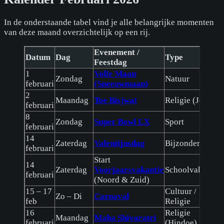
In de onderstaande tabel vind je alle belangrijke momenten
van deze maand overzichtelijk op een rij.
Evenement /
Datum
Dag
Type
Feestdag
1
Volle Maan
Zondag
Natuur
februari
(Sneeuwmaan)
2
Maandag
Toe Bisjwat
Religie (Joods)
februari
8
Zondag
Super Bowl LX
Sport
februari
14
Zaterdag
Valentijnsdag
Bijzondere dag
februari
Start
14
Zaterdag
Voorjaarsvakantie
Schoolvakantie
februari
(Noord & Zuid)
15 – 17
Cultuur /
Zo – Di
Carnaval
feb
Religie
16
Religie
Maandag
Maha Shivaratri
februari
(Hindoe)