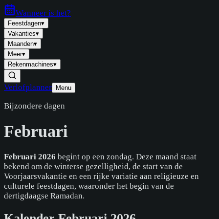
Wanneer is
het
?
Feestdagen
▾
Vakanties
▾
Maanden
▾
Meer
▾
Rekenmachines
▾
Verlofplanner
Menu
Bijzondere dagen
Februari
Februari 2026
begint op een zondag. Deze maand staat
bekend om de winterse gezelligheid, de start van de
Voorjaarsvakantie en een rijke variatie aan religieuze en
culturele feestdagen, waaronder het begin van de
dertigdaagse Ramadan.
Kalender Februari 2026