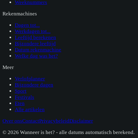
Weeknummers
Rekenmachines
Dagen tot...
Werkdagen tot...
Leeftijd berekenen
Bijzondere leeftijd
Datum rekenmachine
Welke dag was het?
Meer
Verlofplanner
Bijzondere dagen
Sport
Festivals
Eten
Alle artikelen
Over ons
Contact
Privacybeleid
Disclaimer
©
2026
Wanneer is het? - alle datums automatisch berekend.