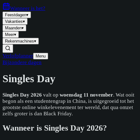
Wanneer is
het
?
Feestdagen
▾
Vakanties
▾
Maanden
▾
Meer
▾
Rekenmachines
▾
Verlofplanner
Menu
Bijzondere dagen
Singles Day
Singles Day 2026
valt op
woensdag 11 november
. Wat ooit
begon als een studentengrap in China, is uitgegroeid tot het
grootste online winkelevenement ter wereld, dat qua omzet
zelfs groter is dan Black Friday.
Wanneer is Singles Day 2026?