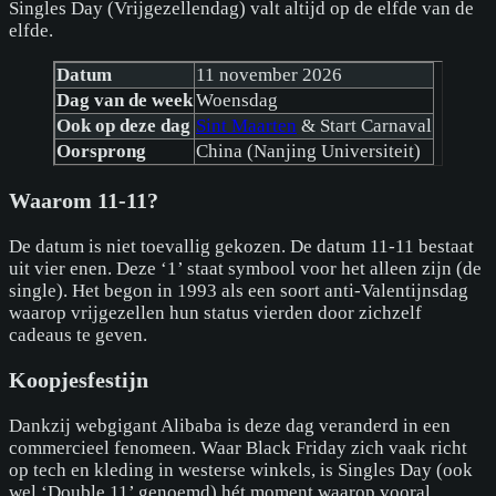
Singles Day (Vrijgezellendag) valt altijd op de elfde van de
elfde.
Datum
11 november 2026
Dag van de week
Woensdag
Ook op deze dag
Sint Maarten
& Start Carnaval
Oorsprong
China (Nanjing Universiteit)
Waarom 11-11?
De datum is niet toevallig gekozen. De datum 11-11 bestaat
uit vier enen. Deze ‘1’ staat symbool voor het alleen zijn (de
single). Het begon in 1993 als een soort anti-Valentijnsdag
waarop vrijgezellen hun status vierden door zichzelf
cadeaus te geven.
Koopjesfestijn
Dankzij webgigant Alibaba is deze dag veranderd in een
commercieel fenomeen. Waar Black Friday zich vaak richt
op tech en kleding in westerse winkels, is Singles Day (ook
wel ‘Double 11’ genoemd) hét moment waarop vooral