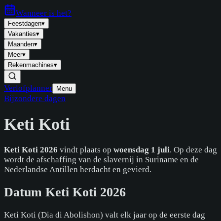
Wanneer is
het
?
Feestdagen
▾
Vakanties
▾
Maanden
▾
Meer
▾
Rekenmachines
▾
Verlofplanner
Menu
Bijzondere dagen
Keti Koti
Keti Koti 2026
vindt plaats op
woensdag 1 juli
. Op deze dag
wordt de afschaffing van de slavernij in Suriname en de
Nederlandse Antillen herdacht en gevierd.
Datum Keti Koti 2026
Keti Koti (Dia di Abolishon) valt elk jaar op de eerste dag