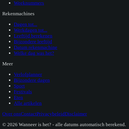
Weeknummers
Rekenmachines
Dagen tot...
Werkdagen tot...
Leeftijd berekenen
Bijzondere leeftijd
Datum rekenmachine
Welke dag was het?
Meer
Verlofplanner
Bijzondere dagen
Sport
Festivals
Eten
Alle artikelen
Over ons
Contact
Privacybeleid
Disclaimer
©
2026
Wanneer is het? - alle datums automatisch berekend.