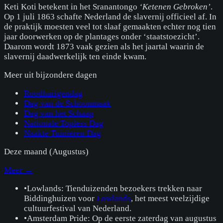
Keti Koti betekent in het Sranantongo
‘Ketenen Gebroken’
.
Op 1 juli 1863 schafte Nederland de slavernij officieel af. In
de praktijk moesten veel tot slaaf gemaakten echter nog tien
jaar doorwerken op de plantages onder ‘staatstoezicht’.
Daarom wordt 1873 vaak gezien als het jaartal waarin de
slavernij daadwerkelijk ten einde kwam.
Meer uit
bijzondere dagen
Roodharigendag
Dag van de Schoonmaak
Dag van het Schaap
Nationale Topless Dag
Naakte Tuinieren Dag
Deze maand (
Augustus
)
Meer →
•
Lowlands: Tienduizenden bezoekers trekken naar
Biddinghuizen voor
Lowlands
, het meest veelzijdige
cultuurfestival van Nederland.
•
Amsterdam Pride: Op de eerste zaterdag van augustus