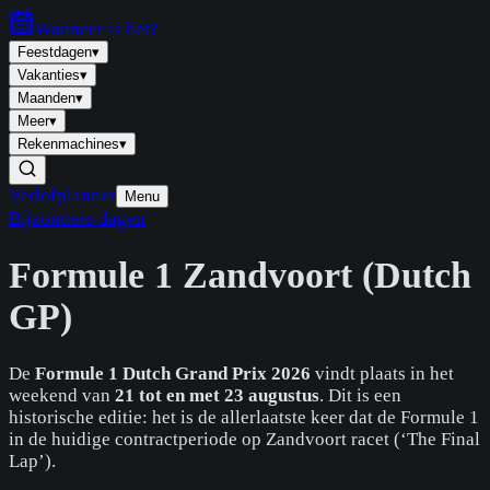
Wanneer is
het
?
Feestdagen
▾
Vakanties
▾
Maanden
▾
Meer
▾
Rekenmachines
▾
Verlofplanner
Menu
Bijzondere dagen
Formule 1 Zandvoort (Dutch
GP)
De
Formule 1 Dutch Grand Prix 2026
vindt plaats in het
weekend van
21 tot en met 23 augustus
. Dit is een
historische editie: het is de allerlaatste keer dat de Formule 1
in de huidige contractperiode op Zandvoort racet (‘The Final
Lap’).