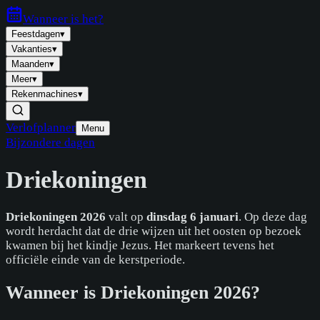
Wanneer is
het
?
Feestdagen
▾
Vakanties
▾
Maanden
▾
Meer
▾
Rekenmachines
▾
Verlofplanner
Menu
Bijzondere dagen
Driekoningen
Driekoningen 2026
valt op
dinsdag 6 januari
. Op deze dag
wordt herdacht dat de drie wijzen uit het oosten op bezoek
kwamen bij het kindje Jezus. Het markeert tevens het
officiële einde van de kerstperiode.
Wanneer is Driekoningen 2026?