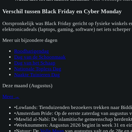
Verschil tussen Black Friday en Cyber Monday
Oorspronkelijk was Black Friday gericht op fysieke winkels 
elektronicadeals (laptops, gaming, software) net iets scherpe
Meer uit
bijzondere dagen
Roodharigendag
Dag van de Schoonmaak
Dag van het Schaap
Nationale Topless Dag
Naakte Tuinieren Dag
Deze maand (
Augustus
)
Meer →
•
Lowlands: Tienduizenden bezoekers trekken naar Bidd
•
Amsterdam Pride: Op de eerste zaterdag van augustus 
•
Mawlid al-Nabi: De islamitische gemeenschap herdenk
•
Weeknummers: Augustus 2026 begint in week 31 en ein
•
Natuur: De
Volle Maan
van augustus valt op de 28e en 