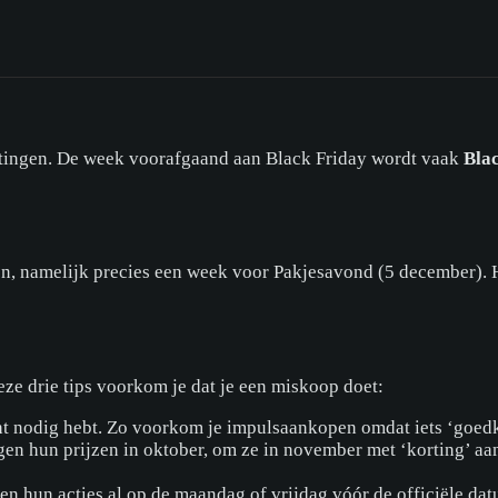
rtingen. De week voorafgaand aan Black Friday wordt vaak
Bla
pen, namelijk precies een week voor Pakjesavond (5 december).
ze drie tips voorkom je dat je een miskoop doet:
ht nodig hebt. Zo voorkom je impulsaankopen omdat iets ‘goedk
 hun prijzen in oktober, om ze in november met ‘korting’ aan
n hun acties al op de maandag of vrijdag vóór de officiële datu