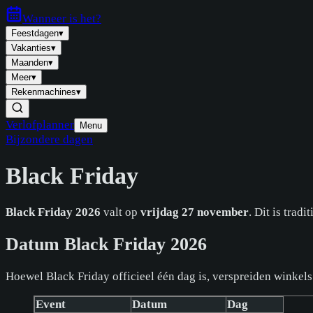
Wanneer is
het
?
Feestdagen
▾
Vakanties
▾
Maanden
▾
Meer
▾
Rekenmachines
▾
Verlofplanner
Menu
Bijzondere dagen
Black Friday
Black Friday 2026
valt op
vrijdag 27 november
. Dit is trad
Datum Black Friday 2026
Hoewel Black Friday officieel één dag is, verspreiden winkels
Event
Datum
Dag