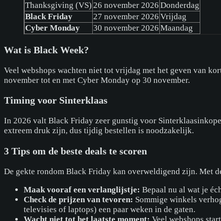
Thanksgiving (VS)
26 november 2026
Donderdag
Black Friday
27 november 2026
Vrijdag
Cyber Monday
30 november 2026
Maandag
Wat is Black Week?
Veel webshops wachten niet tot vrijdag met het geven van ko
november tot en met Cyber Monday op 30 november.
Timing voor Sinterklaas
In 2026 valt Black Friday zeer gunstig voor Sinterklaasinko
extreem druk zijn, dus tijdig bestellen is noodzakelijk.
3 Tips om de beste deals te scoren
De gekte rondom Black Friday kan overweldigend zijn. Met de
Maak vooraf een verlanglijstje:
Bepaal nu al wat je éc
Check de prijzen van tevoren:
Sommige winkels verhogen
televisies of laptops) een paar weken in de gaten.
Wacht niet tot het laatste moment:
Veel webshops starte