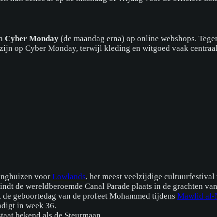
en
Cyber Monday
(de maandag erna) op online webshops. Tegenw
r zijn op Cyber Monday, terwijl kleding en witgoed vaak centraal
inghuizen voor
Lowlands
, het meest veelzijdige cultuurfestiva
vindt de wereldberoemde Canal Parade plaats in de grachten va
t de geboortedag van de profeet Mohammed tijdens
Mawlid al-
digt in week 36.
staat bekend als de Steurmaan.