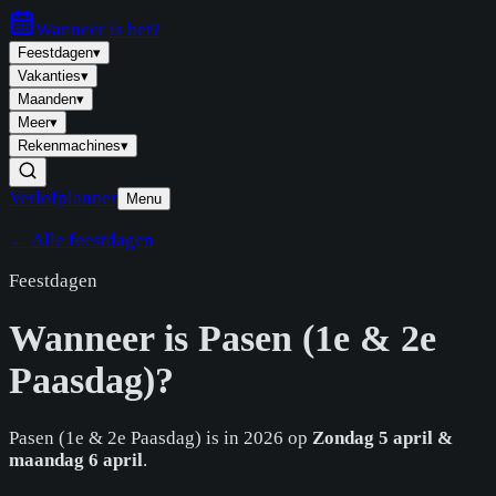
Wanneer is
het
?
Feestdagen
▾
Vakanties
▾
Maanden
▾
Meer
▾
Rekenmachines
▾
Verlofplanner
Menu
← Alle feestdagen
Feestdagen
Wanneer is
Pasen (1e & 2e
Paasdag)
?
Pasen (1e & 2e Paasdag)
is in
2026
op
Zondag 5 april &
maandag 6 april
.